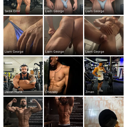
Sadik Emir
Liam George
Liam George
Liam George
Liam George
Liam George
Jaxon Hunk
Chezaky
Zman