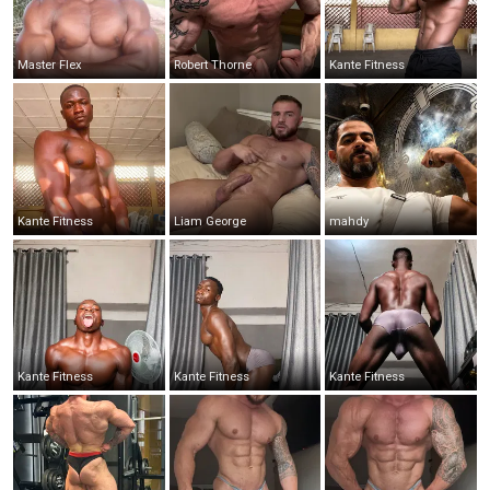
Master Flex
Robert Thorne
Kante Fitness
Kante Fitness
Liam George
mahdy
Kante Fitness
Kante Fitness
Kante Fitness