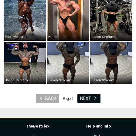
Papii Hosea
Haled
Jason Stromm
Jason Stromm
Jason Stromm
Jason Stromm
BACK
NEXT
Page 1
TheBestFlex
Help and Info