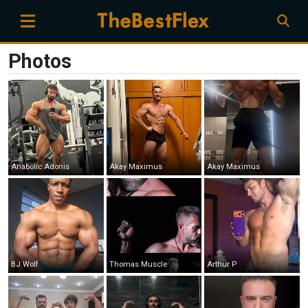
Photos
Anabolic Adonis
Akay Maximus
Akay Maximus
BJ Wolf
Thomas Muscle
Arthur P