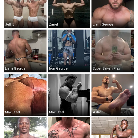
Jeff B
Zariel
Liam George
Liam George
Iron George
Super Saiyan Flex
Max Steel
Max Steel
Astro